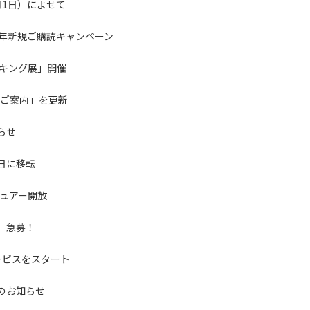
月1日）によせて
周年新規ご購読キャンペーン
ンキング展」開催
のご案内」を更新
らせ
5日に移転
ュアー開放
」急募！
ービスをスタート
のお知らせ