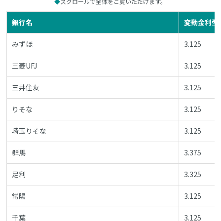
スクロールで全体をご覧いただけます。
銀行名
変動金利型
みずほ
3.125
三菱UFJ
3.125
三井住友
3.125
りそな
3.125
埼玉りそな
3.125
群馬
3.375
足利
3.325
常陽
3.125
千葉
3.125