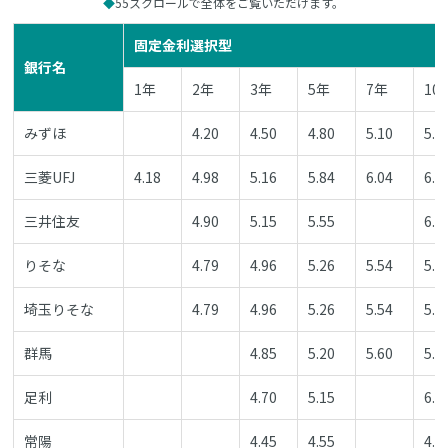
55スクロールで全体をご覧いただけます。
固定金利選択型
銀行名
1年
2年
3年
5年
7年
10
みずほ
4.20
4.50
4.80
5.10
5.3
三菱UFJ
4.18
4.98
5.16
5.84
6.04
6.1
三井住友
4.90
5.15
5.55
6.1
りそな
4.79
4.96
5.26
5.54
5.7
埼玉りそな
4.79
4.96
5.26
5.54
5.7
群馬
4.85
5.20
5.60
5.9
足利
4.70
5.15
6.0
常陽
4.45
4.55
4.8