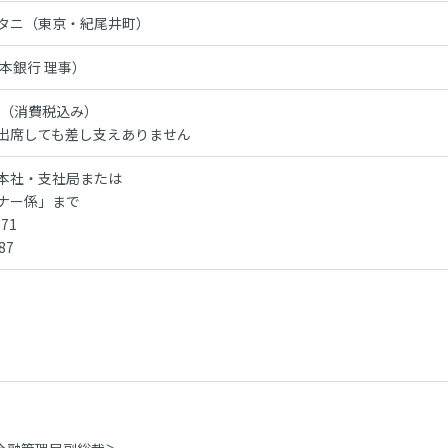
タニ（東京・紀尾井町）
本銀行 理事）
0円（消費税込み）
出席しても差し支えありません
本社・支社局または
ナー係」まで
971
87