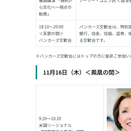
基調講演 「規制か
アーサー・ユエン氏 ＜香港
ら文化へ～視点の
転換」
18:10～20:00
バンカーズ交歓会は、特別
＜芙蓉の間＞
銀行、信金、信組、証券、
バンカーズ交歓会
る交歓会です。
※バンカーズ交歓会にはトップの方に是非ご参加い
11月16日（木）＜鳳凰の間＞
9:20～10:20
米国リージョナル