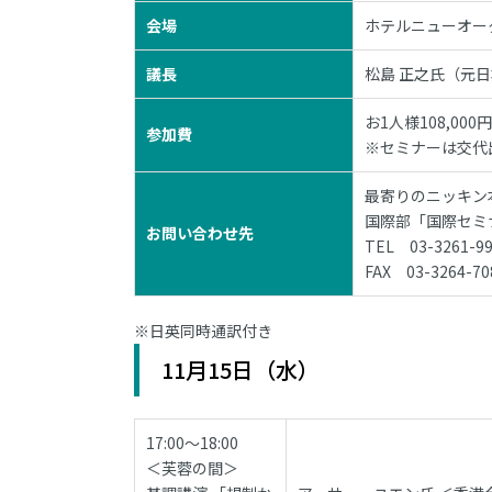
会場
ホテルニューオー
議長
松島 正之氏（元日
お1人様108,00
参加費
※セミナーは交代
最寄りのニッキン
国際部「国際セミ
お問い合わせ先
TEL 03-3261-9
FAX 03-3264-70
※日英同時通訳付き
11月15日（水）
17:00～18:00
＜芙蓉の間＞