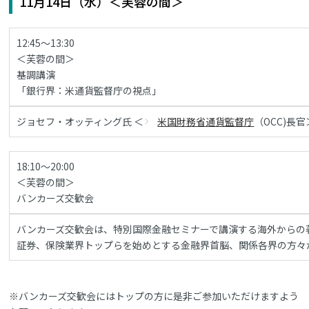
11月14日（水）＜芙蓉の間＞
12:45～13:30
＜芙蓉の間＞
基調講演
「銀行界：米通貨監督庁の視点」
ジョセフ・オッティング氏 ＜
米国財務省通貨監督庁
（OCC)長官
18:10～20:00
＜芙蓉の間＞
バンカーズ交歓会
バンカーズ交歓会は、特別国際金融セミナーで講演する海外からの
証券、保険業界トップらを始めとする金融界首脳、関係各界の方々
※バンカーズ交歓会にはトップの方に是非ご参加いただけますよう