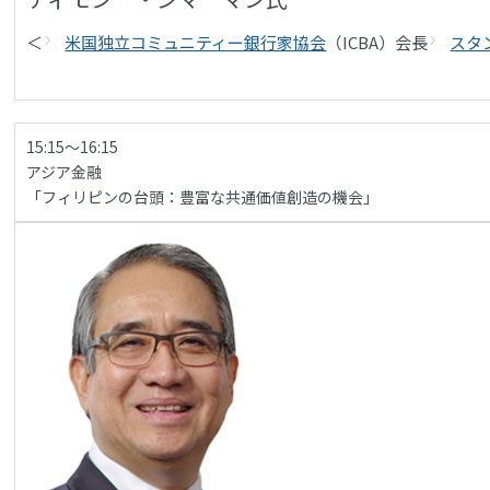
＜
米国独立コミュニティー銀行家協会
（ICBA）会長
スタ
15:15～16:15
アジア金融
「フィリピンの台頭：豊富な共通価値創造の機会」