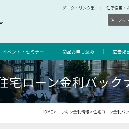
データ・リンク集
住所変更・
ニッキン
イベント・セミナー
商品お申し込み
広告掲
2年住宅ローン金利バック
HOME
>
ニッキン金利情報
>
住宅ローン金利バ