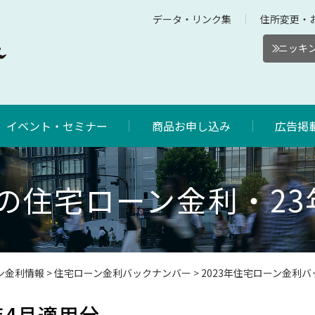
データ・リンク集
住所変更・
ニッキン
イベント・セミナー
商品お申し込み
広告掲
の住宅ローン金利・23
ン金利情報
>
住宅ローン金利バックナンバー
>
2023年住宅ローン金利
年4月適用分