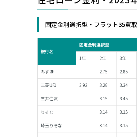
固定金利選択型・フラット35買取
固定金利選択型
銀行名
1年
2年
3年
みずほ
2.75
2.85
三菱UFJ
2.92
3.28
3.34
三井住友
3.15
3.45
りそな
3.14
3.15
埼玉りそな
3.14
3.15