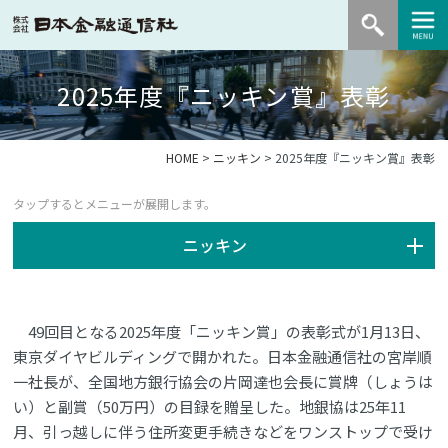
2025年度『ニッキン賞』表彰
HOME
>
ニッキン
> 2025年度『ニッキン賞』表彰
ニッキン
49回目となる2025年度「ニッキン賞」の表彰式が1月13日、
東京ダイヤビルディングで開かれた。日本金融通信社の宮岸順
一社長が、全国地方銀行協会の片岡達也会長に賞牌（しょうは
い）と副賞（50万円）の目録を贈呈した。地銀協は25年11
月、引っ越しに伴う住所変更手続きなどをワンストップで受け