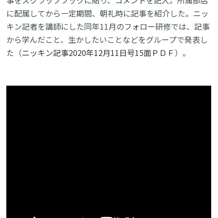
事をスクラップブックに貼り、コメントを記入。所属部店
に配属してから一定期間、朝礼時に記事を紹介した。ニッ
キン記者を講師にした同年11月のフォロー研修では、記事
から学んだこと、生かしたいことなどをグループで発表し
た（
ニッキン記事2020年12月11日号15面ＰＤＦ
）。