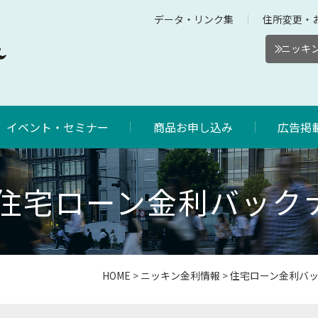
データ・リンク集
住所変更・
ニッキン
イベント・セミナー
商品お申し込み
広告掲
3年住宅ローン金利バック
HOME
>
ニッキン金利情報
>
住宅ローン金利バ