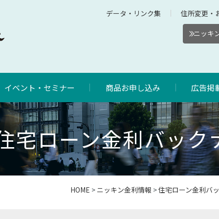
データ・リンク集
住所変更・
ニッキン
イベント・セミナー
商品お申し込み
広告掲
4年住宅ローン金利バック
HOME
>
ニッキン金利情報
>
住宅ローン金利バ