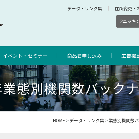
データ・リンク集
住所変更・
ニッキン
イベント・セミナー
商品お申し込み
広告掲
3年業態別機関数バック
HOME
>
データ・リンク集
>
業態別機関数バ