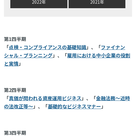
2022年
2021年
第1四半期
「
点検・コンプライアンスの基礎知識
」、「
ファイナン
シャル・プランニング
」、「
雇用における中小企業の役割
と実情
」
第2四半期
「
真価が問われる資産運用ビジネス
」、「
金融法務～近時
の法改正等～
」、「
基礎的なビジネスマナー
」
第3四半期