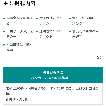
主な掲載内容
掲示金額を間違え
謝罪の仕方でク
焦り、紹介案件に
る
レーム
飛びつく
「君じゃダメ」屈
延期されたプロ
優良先が突然の自
辱の一言
ジェクト
己破産
担当直後に「取引
解消」
など
失敗から学ぶ
バンカー70人の成長秘話！！
価格1,100円（消費税込み） 送料実費（5部以上は送料当社負
担）
新書判・300頁