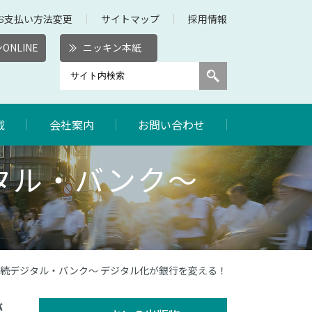
お支払い方法変更
サイトマップ
採用情報
ONLINE
ニッキン本紙
載
会社案内
お問い合わせ
タル・バンク～
～続デジタル・バンク～ デジタル化が銀行を変える！
が