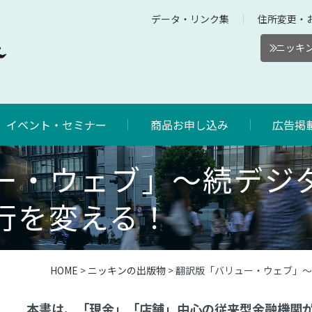
データ・リンク集
住所変更・
ニッキン
イベント・セミナー
商品お申し込み
広告掲
ー・ウェブ」～続デジ
行を変える！
HOME
>
ニッキンの出版物
> 翻訳版「バリュー・ウェブ」
本書は、「現金」「店舗」中心の従来型金融機関