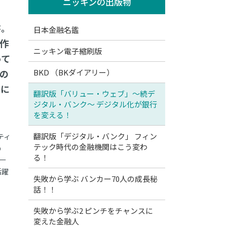
ニッキンの出版物
書。
日本金融名鑑
作
ニッキン電子縮刷版
って
の
BKD （BKダイアリー）
ーに
翻訳版「バリュー・ウェブ」～続デ
ジタル・バンク～ デジタル化が銀行
を変える！
翻訳版「デジタル・バンク」 フィン
ティ
テック時代の金融機関はこう変わ
め
る！
ルー
活躍
失敗から学ぶ バンカー70人の成長秘
話！！
失敗から学ぶ2 ピンチをチャンスに
変えた金融人