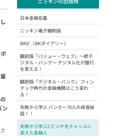
ニッキンの出版物
日本金融名鑑
動し
ニッキン電子縮刷版
BKD （BKダイアリー）
すポ
翻訳版「バリュー・ウェブ」～続デ
ジタル・バンク～ デジタル化が銀行
を変える！
先輩
翻訳版「デジタル・バンク」 フィン
テック時代の金融機関はこう変わ
る！
員の
失敗から学ぶ バンカー70人の成長秘
バン
話！！
失敗から学ぶ2 ピンチをチャンスに
をさ
変えた金融人