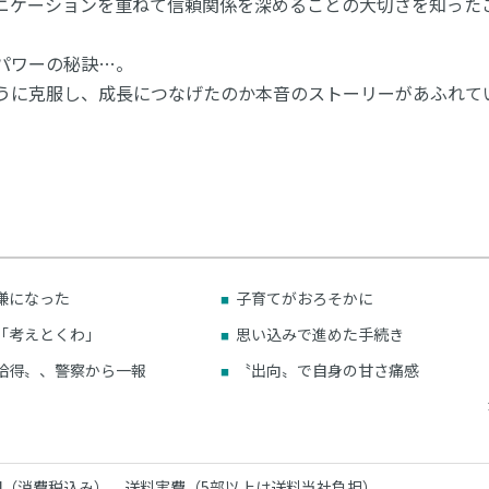
ニケーションを重ねて信頼関係を深めることの大切さを知った
パワーの秘訣…。
うに克服し、成長につなげたのか本音のストーリーがあふれて
嫌になった
子育てがおろそかに
「考えとくわ」
思い込みで進めた手続き
拾得〟、警察から一報
〝出向〟で自身の甘さ痛感
00円（消費税込み） 送料実費（5部以上は送料当社負担）