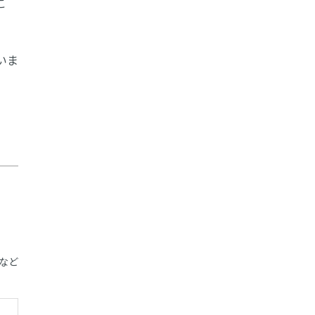
こ
いま
など