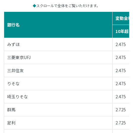
スクロールで全体をご覧いただけます。
変動金利
銀行名
10年超
みずほ
2.475
三菱東京UFJ
2.475
三井住友
2.475
りそな
2.475
埼玉りそな
2.475
群馬
2.725
足利
2.725