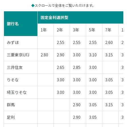
スクロールで全体をご覧いただけます。
固定金利選択型
銀行名
1年
2年
3年
5年
7年
1
みずほ
2.55
2.55
2.55
2.60
2.
三菱東京UFJ
2.80
2.90
3.00
3.10
3.15
3.
三井住友
2.65
2.85
3.00
3.
りそな
3.00
3.00
3.00
3.05
3.
埼玉りそな
3.00
3.00
3.00
3.05
3.
群馬
2.90
3.05
3.15
3.
足利
2.90
3.05
3.