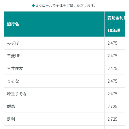
スクロールで全体をご覧いただけます。
変動金利型
銀行名
10年超
みずほ
2.475
三菱UFJ
2.475
三井住友
2.475
りそな
2.475
埼玉りそな
2.475
群馬
2.725
足利
2.725