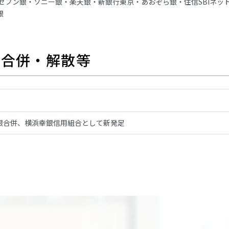
セブン銀・ソニー銀・楽天銀・新銀行東京・あおぞら銀・住信SBIネッ
銀
主な合併・解散等
銀合併、横浜幸銀信用組合として新発足