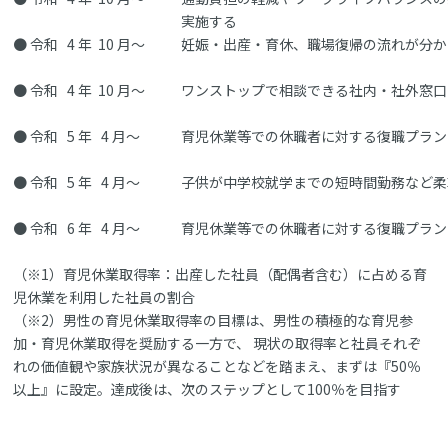
実施する
● 令和 4 年 10 月～
妊娠・出産・育休、職場復帰の流れが分か
● 令和 4 年 10 月～
ワンストップで相談できる社内・社外窓口
● 令和 5 年 4 月～
育児休業等での休職者に対する復職プラン
● 令和 5 年 4 月～
子供が中学校就学までの短時間勤務など柔
● 令和 6 年 4 月～
育児休業等での休職者に対する復職プラン
（※1）育児休業取得率：出産した社員（配偶者含む）に占める育
児休業を利用した社員の割合
（※2）男性の育児休業取得率の目標は、男性の積極的な育児参
加・育児休業取得を奨励する一方で、 現状の取得率と社員それぞ
れの価値観や家族状況が異なることなどを踏まえ、まずは『50％
以上』に設定。達成後は、次のステップとして100％を目指す