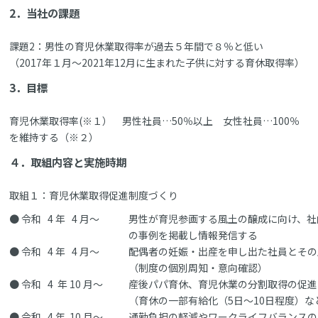
2．当社の課題
課題2：男性の育児休業取得率が過去５年間で８％と低い
（2017年１月～2021年12月に生まれた子供に対する育休取得率）
3．目標
育児休業取得率(※１） 男性社員…50％以上 女性社員…100％
を維持する（※２）
４．取組内容と実施時期
取組１：育児休業取得促進制度づくり
● 令和 4 年 4 月～
男性が育児参画する風土の醸成に向け、社
の事例を掲載し情報発信する
● 令和 4 年 4 月～
配偶者の妊娠・出産を申し出た社員とその
（制度の個別周知・意向確認）
● 令和 4 年 10 月～
産後パパ育休、育児休業の分割取得の促進
（育休の一部有給化（5日～10日程度）
● 令和 4 年 10 月～
通勤負担の軽減やワークライフバランスの