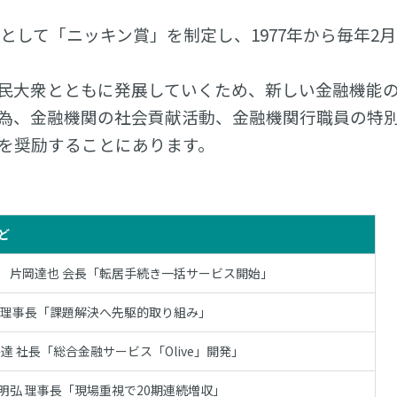
環として「ニッキン賞」を制定し、1977年から毎年2
民大衆とともに発展していくため、新しい金融機能
為、金融機関の社会貢献活動、金融機関行職員の特
を奨励することにあります。
ど
 片岡達也 会長「転居手続き一括サービス開始」
之理事長「課題解決へ先駆的取り組み」
達 社長「総合金融サービス「Olive」開発」
明弘 理事長「現場重視で20期連続増収」