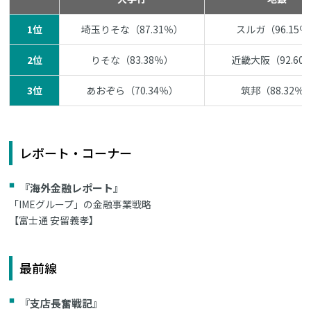
1位
埼玉りそな（87.31％）
スルガ（96.15
2位
りそな（83.38％）
近畿大阪（92.60
3位
あおぞら（70.34％）
筑邦（88.32％
レポート・コーナー
『海外金融レポート』
「IMEグループ」の金融事業戦略
【富士通 安留義孝】
最前線
『支店長奮戦記』