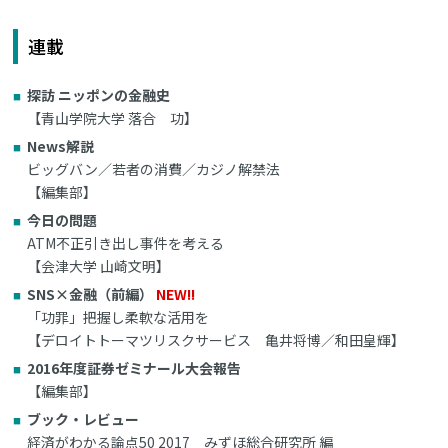
連載
探訪 ニッポンの金融史
【青山学院大学 落合 功】
News解説
ビッグバン／若者の消費／カジノ解禁法
【編集部】
今日の問題
ATM不正引き出し事件を考える
【会津大学 山崎文明】
SNS×金融（前編）
NEW!!
「功罪」把握し柔軟な活用を
【デロイトトーマツリスクサービス 亀井将博／和田皇輝】
2016年度証券ゼミナール大会報告
【編集部】
ブック・レビュー
経済がわかる論点50 2017 みずほ総合研究所 編