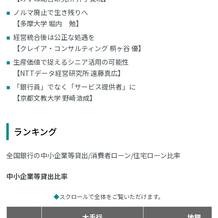
ノルマ廃止で生き残りへ
【多摩大学 堀内 勉】
経営統合後は公正な処遇を
【クレイア・コンサルティング 桐ヶ谷 優】
生産価値で捉えるシニア活用の可能性
【NTTデータ経営研究所 遠藤真広】
「銀行員」でなく「サービス提供者」に
【京都文教大学 野崎浩成】
ランキング
全国銀行の中小企業等貸出/消費者ローン/住宅ローン比率
中小企業等貸出比率
スクロールで全体をご覧いただけます。
大手行
地銀