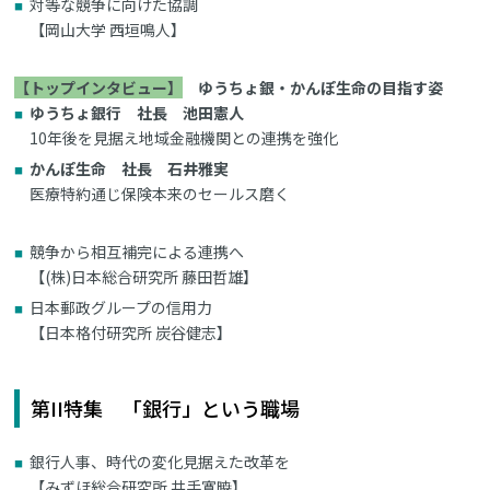
対等な競争に向けた協調
【岡山大学 西垣鳴人】
【トップインタビュー】
ゆうちょ銀・かんぽ生命の目指す姿
ゆうちょ銀行 社長 池田憲人
10年後を見据え地域金融機関との連携を強化
かんぽ生命 社長 石井雅実
医療特約通じ保険本来のセールス磨く
競争から相互補完による連携へ
【(株)日本総合研究所 藤田哲雄】
日本郵政グループの信用力
【日本格付研究所 炭谷健志】
第II特集 「銀行」という職場
銀行人事、時代の変化見据えた改革を
【みずほ総合研究所 井手寛暁】