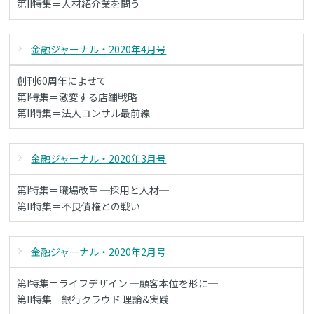
第II特集＝人材紹介業を問う
金融ジャーナル・2020年4月号
創刊60周年によせて
第I特集＝激変する店舗戦略
第II特集＝法人コンサル最前線
金融ジャーナル・2020年3月号
第I特集＝職場改革 ─採用と人材─
第II特集＝不良債権との戦い
金融ジャーナル・2020年2月号
第I特集＝ライフデザイン ─顧客本位を形に─
第II特集＝銀行クラウド 理論&実践