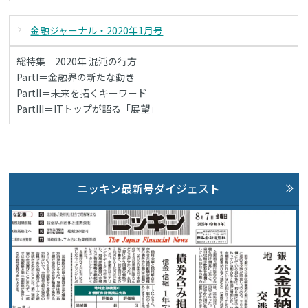
金融ジャーナル・2020年1月号
総特集＝2020年 混沌の行方
PartI＝金融界の新たな動き
PartII＝未来を拓くキーワード
PartIII＝ITトップが語る「展望」
ニッキン最新号ダイジェスト