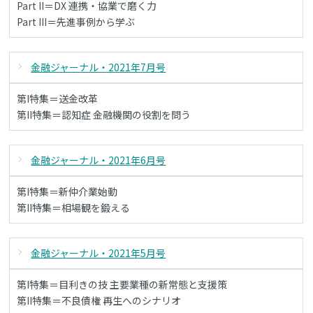
Part II＝DX 連携・協業で磨く力
Part III＝先進事例から学ぶ
金融ジャーナル・2021年7月号
第I特集＝送金改革
第II特集＝認知症 金融機関の役割を問う
金融ジャーナル・2021年6月号
第I特集＝新仲介業始動
第II特集＝相場観を鍛える
金融ジャーナル・2021年5月号
第I特集＝目利きの技 主要業種の新常態と支援策
第II特集＝不良債権 再生へのシナリオ