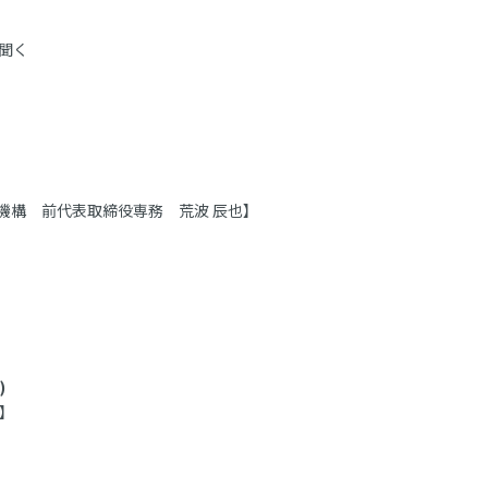
に聞く
機構 前代表取締役専務 荒波 辰也】
)
】