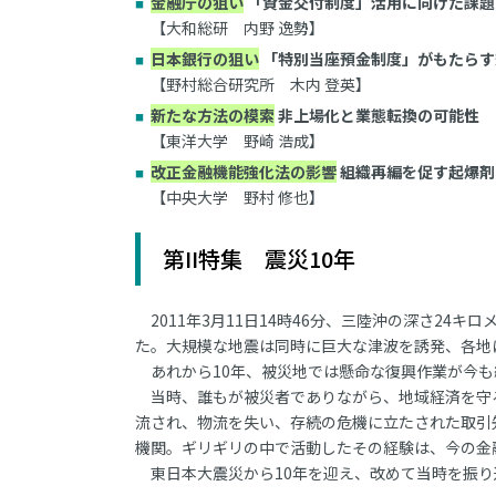
金融庁の狙い
「資金交付制度」活用に向けた課題
【大和総研 内野 逸勢】
日本銀行の狙い
「特別当座預金制度」がもたらす
【野村総合研究所 木内 登英】
新たな方法の模索
非上場化と業態転換の可能性
【東洋大学 野崎 浩成】
改正金融機能強化法の影響
組織再編を促す起爆剤
【中央大学 野村 修也】
第II特集 震災10年
2011年3月11日14時46分、三陸沖の深さ24
た。大規模な地震は同時に巨大な津波を誘発、各地
あれから10年、被災地では懸命な復興作業が今も
当時、誰もが被災者でありながら、地域経済を守
流され、物流を失い、存続の危機に立たされた取引
機関。ギリギリの中で活動したその経験は、今の金
東日本大震災から10年を迎え、改めて当時を振り