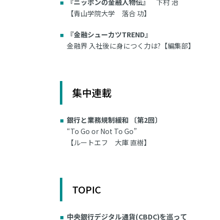
『ニッポンの金融人物伝』
下村 治
【青山学院大学 落合 功】
『金融シューカツTREND』
金融界 入社後に身につく力は?【編集部】
集中連載
銀行と業務規制緩和 〔第2回〕
“To Go or Not To Go”
【ルートエフ 大庫 直樹】
TOPIC
中央銀行デジタル通貨(CBDC)を巡って