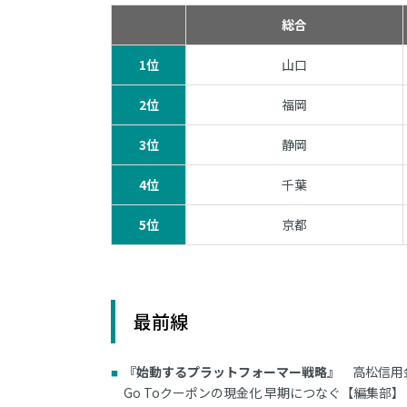
総合
1位
山口
2位
福岡
3位
静岡
4位
千葉
5位
京都
最前線
『始動するプラットフォーマー戦略』
高松信用
Go Toクーポンの現金化 早期につなぐ【編集部】