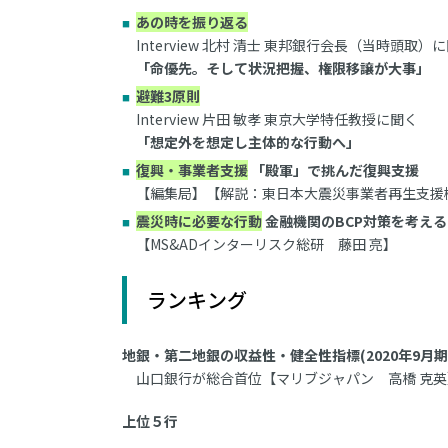
あの時を振り返る
Interview 北村 清士 東邦銀行会長（当時頭取）
「命優先。そして状況把握、権限移譲が大事」
避難3原則
Interview 片田 敏孝 東京大学特任教授に聞く
「想定外を想定し主体的な行動へ」
復興・事業者支援
「殿軍」で挑んだ復興支援
【編集局】【解説：東日本大震災事業者再生支援
震災時に必要な行動
金融機関のBCP対策を考える
【MS&ADインターリスク総研 藤田 亮】
ランキング
地銀・第二地銀の収益性・健全性指標(2020年9月期
山口銀行が総合首位【マリブジャパン 高橋 克英
上位５行