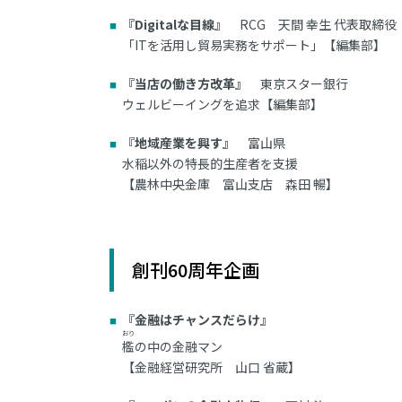
『Digitalな目線』
RCG 天間 幸生 代表取締役
「ITを活用し貿易実務をサポート」【編集部】
『当店の働き方改革』
東京スター銀行
ウェルビーイングを追求【編集部】
『地域産業を興す』
富山県
水稲以外の特長的生産者を支援
【農林中央金庫 富山支店 森田 暢】
創刊60周年企画
『金融はチャンスだらけ』
おり
檻
の中の金融マン
【金融経営研究所 山口 省蔵】