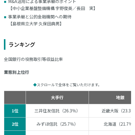
M&A活用による事業承継のポイント
【中小企業基盤整備機構 宇野俊英／長田 実】
事業承継と公的金融機関への期待
【島根県立大学 久保田典男】
ランキング
全国銀行の役務取引等収益比率
業態別上位行
スクロールで全体をご覧いただけます。
大手行
地銀
1位
三井住友信託（26.3％）
近畿大阪（23.3
2位
みずほ信託（25.7％）
北海道（21.7％