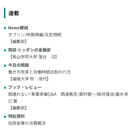
連載
News解説
ダブリン/地銀再編/法定相続
【編集部】
探訪 ニッポンの金融史
【青山学院大学 落合 功】
今日の問題
働き方改革と労働時間法制の行方
【福岡大学 所 浩代】
ブック・レビュー
間違わない! 事業承継Q&A 西浦善彦/髙村健一/坂井隆浩/垂水克
己 著
【編集部】
特別資料
信用金庫の決算概況