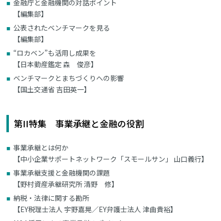
金融庁と金融機関の対話ポイント
【編集部】
公表されたベンチマークを見る
【編集部】
“ロカベン”も活用し成果を
【日本動産鑑定 森 俊彦】
ベンチマークとまちづくりへの影響
【国土交通省 吉田英一】
第II特集 事業承継と金融の役割
事業承継とは何か
【中小企業サポートネットワーク「スモールサン」 山口義行】
事業承継支援と金融機関の課題
【野村資産承継研究所 清野 修】
納税・法律に関する勘所
【EY税理士法人 宇野嘉晃／EY弁護士法人 津曲貴裕】