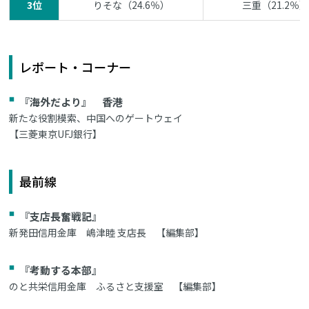
3位
りそな（24.6％）
三重（21.2％）
レポート・コーナー
『海外だより』 香港
新たな役割模索、中国へのゲートウェイ
【三菱東京UFJ銀行】
最前線
『支店長奮戦記』
新発田信用金庫 嶋津睦 支店長 【編集部】
『考動する本部』
のと共栄信用金庫 ふるさと支援室 【編集部】