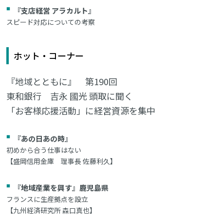
『支店経営 アラカルト』
スピード対応についての考察
ホット・コーナー
『地域とともに』 第190回
東和銀行 吉永 國光 頭取に聞く
「お客様応援活動」に経営資源を集中
『あの日あの時』
初めから合う仕事はない
【盛岡信用金庫 理事長 佐藤利久】
『地域産業を興す』鹿児島県
フランスに生産拠点を設立
【九州経済研究所 森口真也】