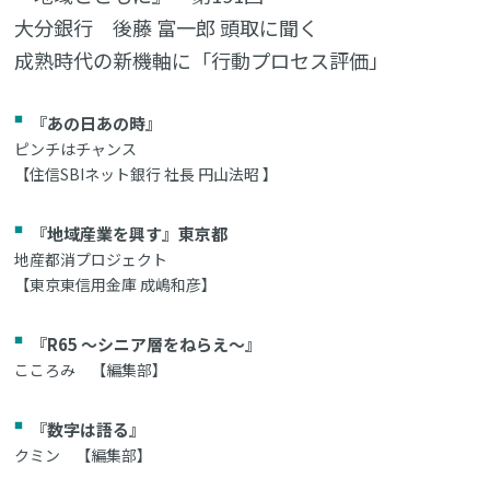
大分銀行 後藤 富一郎 頭取に聞く
成熟時代の新機軸に「行動プロセス評価」
『あの日あの時』
ピンチはチャンス
【住信SBIネット銀行 社長 円山法昭 】
『地域産業を興す』東京都
地産都消プロジェクト
【東京東信用金庫 成嶋和彦】
『R65 ～シニア層をねらえ～』
こころみ 【編集部】
『数字は語る』
クミン 【編集部】