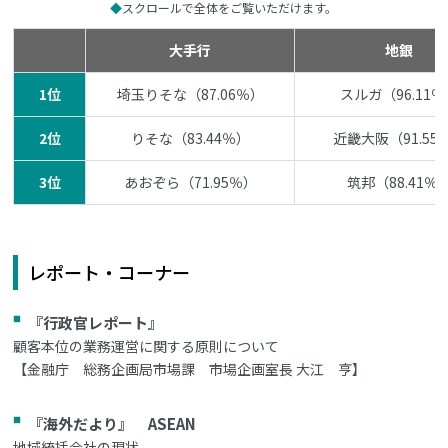
スクロールで全体をご覧いただけます。
大手行
地銀
1位
埼玉りそな（87.06％）
スルガ（96.11
2位
りそな（83.44％）
近畿大阪（91.55
3位
あおぞら（71.95％）
筑邦（88.41％
レポート・コーナー
『行政官レポート』
顧客本位の業務運営に関する原則について
【金融庁 総務企画局市場課 市場企画室長 大江 亨】
『海外だより』 ASEAN
地域統括会社の現状