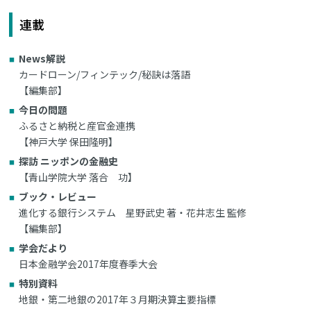
連載
News解説
カードローン/フィンテック/秘訣は落語
【編集部】
今日の問題
ふるさと納税と産官金連携
【神戸大学 保田隆明】
探訪 ニッポンの金融史
【青山学院大学 落合 功】
ブック・レビュー
進化する銀行システム 星野武史 著・花井志生 監修
【編集部】
学会だより
日本金融学会2017年度春季大会
特別資料
地銀・第二地銀の2017年３月期決算主要指標