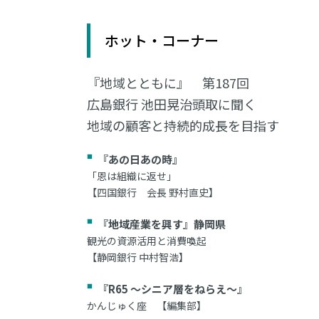
ホット・コーナー
『地域とともに』 第187回
広島銀行 池田晃治頭取に聞く
地域の顧客と持続的成長を目指す
『あの日あの時』
「恩は組織に返せ」
【四国銀行 会長 野村直史】
『地域産業を興す』静岡県
観光の資源活用と消費喚起
【静岡銀行 中村智浩】
『R65 ～シニア層をねらえ～』
かんじゅく座 【編集部】