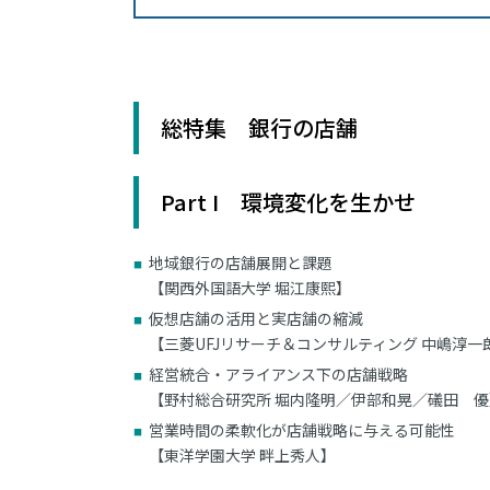
総特集 銀行の店舗
Part I 環境変化を生かせ
地域銀行の店舗展開と課題
【関西外国語大学 堀江康熙】
仮想店舗の活用と実店舗の縮減
【三菱UFJリサーチ＆コンサルティング 中嶋淳一
経営統合・アライアンス下の店舗戦略
【野村総合研究所 堀内隆明／伊部和晃／礒田 優
営業時間の柔軟化が店舗戦略に与える可能性
【東洋学園大学 畔上秀人】