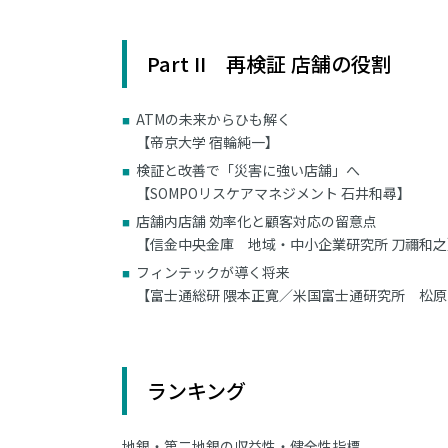
Part II 再検証 店舗の役割
ATMの未来からひも解く
【帝京大学 宿輪純一】
検証と改善で「災害に強い店舗」へ
【SOMPOリスケアマネジメント 石井和尋】
店舗内店舗 効率化と顧客対応の留意点
【信金中央金庫 地域・中小企業研究所 刀禰和之
フィンテックが導く将来
【富士通総研 隈本正寛／米国富士通研究所 松
ランキング
地銀・第二地銀の収益性・健全性指標