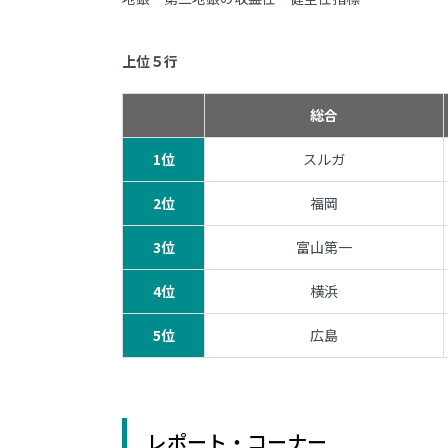
上位５行
総合
1位
スルガ
2位
福岡
3位
富山第一
4位
横浜
5位
広島
レポート・コーナー