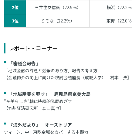
2位
三井住友信託（22.9％）
横浜（22.2％）
3位
りそな（22.2％）
東邦（22.0％）
レポート・コーナー
『審議会報告』
「地域金融の課題と競争のあり方」報告の考え方
【金融仲介の向上に向けた検討会議座長（成城大学） 村本 孜】
『地域産業を興す』 鹿児島県奄美大島
“奄美らしさ”軸に持続的発展めざす
【九州経済研究所 森口真也】
『海外だより』 オーストリア
ウィーン、中・東欧全域をカバーする本拠地