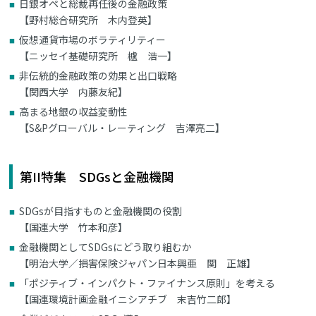
日銀オペと総裁再任後の金融政策
【野村総合研究所 木内登英】
仮想通貨市場のボラティリティー
【ニッセイ基礎研究所 櫨 浩一】
非伝統的金融政策の効果と出口戦略
【関西大学 内藤友紀】
高まる地銀の収益変動性
【S&Pグローバル・レーティング 吉澤亮二】
第II特集 SDGsと金融機関
SDGsが目指すものと金融機関の役割
【国連大学 竹本和彦】
金融機関としてSDGsにどう取り組むか
【明治大学／損害保険ジャパン日本興亜 関 正雄】
「ポジティブ・インパクト・ファイナンス原則」を考える
【国連環境計画金融イニシアチブ 末吉竹二郎】