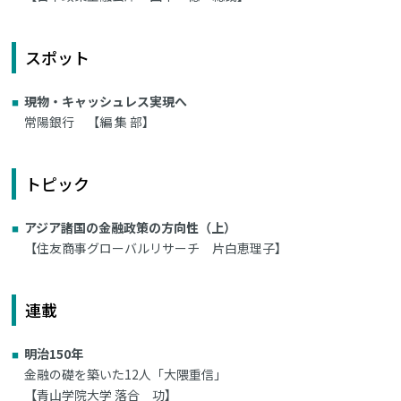
スポット
現物・キャッシュレス実現へ
常陽銀行 【編 集 部】
トピック
アジア諸国の金融政策の方向性（上）
【住友商事グローバルリサーチ 片白恵理子】
連載
明治150年
金融の礎を築いた12人「大隈重信」
【青山学院大学 落合 功】