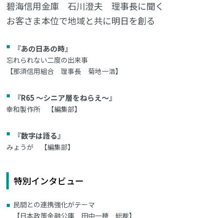
碧海信用金庫 石川澄夫 理事長に聞く
お客さま本位で地域と共に明日を創る
『あの日あの時』
忘れられない二度の出来事
【那須信用組合 理事長 菊地一浩】
『R65 ～シニア層をねらえ～』
幸和製作所 【編集部】
『数字は語る』
みょうが 【編集部】
特別インタビュー
民間との連携強化がテーマ
【日本政策金融公庫 田中一穂 総裁】