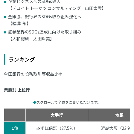
企業ビジネスへのSDGs導入
【デロイト トーマツ コンサルティング 山田太雲】
全銀協、銀行界のSDGs取り組み強化へ
【編 集 部】
証券業界のSDGs達成に向けた取り組み
【大和総研 太田珠美】
ランキング
全国銀行の役務取引等収益比率
業態別 上位行
スクロールで全体をご覧いただけます。
大手行
地銀
1位
みずほ信託（27.5％）
近畿大阪（22.9