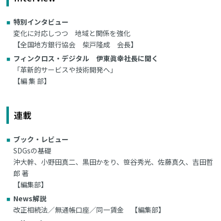
特別インタビュー
変化に対応しつつ 地域と関係を強化
【全国地方銀行協会 柴戸隆成 会長】
フィンクロス・デジタル 伊東眞幸社長に聞く
「革新的サービスや技術開発へ」
【編 集 部】
連載
ブック・レビュー
SDGsの基礎
沖大幹、小野田真二、黒田かをり、笹谷秀光、佐藤真久、吉田哲
郎 著
【編集部】
News解説
改正相続法／無通帳口座／同一賃金 【編集部】