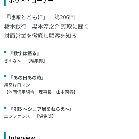
ホット・コーナー
『地域とともに』 第206回
栃木銀行 黒本淳之介 頭取に聞く
対面営業を徹底し顧客を知る
『数字は語る』
ぎんなん 【編集部】
『あの日あの時』
経営はロマン
【笠岡信用組合 理事長 山本國春】
『R65 ～シニア層をねらえ～』
エンファシス 【編集部】
Interview