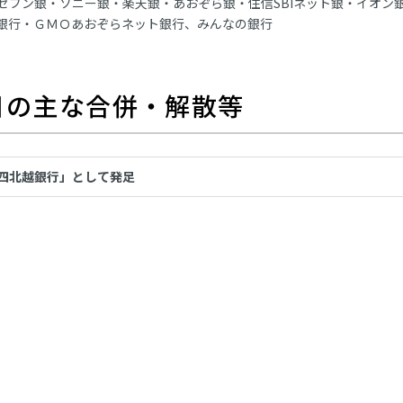
セブン銀・ソニー銀・楽天銀・あおぞら銀・住信SBIネット銀・イオン
ン銀行・ＧＭＯあおぞらネット銀行、みんなの銀行
1日の主な合併・解散等
四北越銀行」として発足