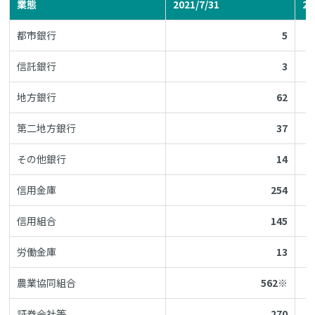
業態
2021/7/31
20
都市銀行
5
信託銀行
3
地方銀行
62
第二地方銀行
37
その他銀行
14
信用金庫
254
信用組合
145
労働金庫
13
農業協同組合
562※
証券会社等
270