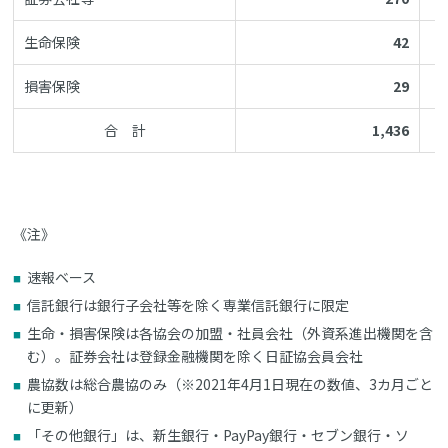
生命保険
42
損害保険
29
合 計
1,436
《注》
速報ベース
信託銀行は銀行子会社等を除く専業信託銀行に限定
生命・損害保険は各協会の加盟・社員会社（外資系進出機関を含
む）。証券会社は登録金融機関を除く日証協会員会社
農協数は総合農協のみ（※2021年4月1日現在の数値、3カ月ごと
に更新）
「その他銀行」は、新生銀行・PayPay銀行・セブン銀行・ソ