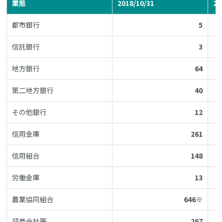
業態
2018/10/31
20
都市銀行
5
信託銀行
3
地方銀行
64
第二地方銀行
40
その他銀行
12
信用金庫
261
信用組合
148
労働金庫
13
農業協同組合
646※
証券会社等
267