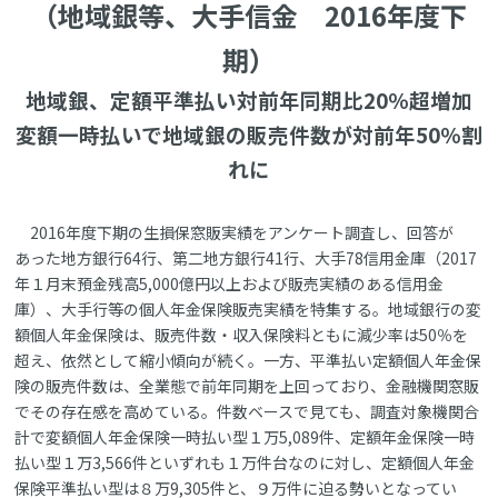
（地域銀等、大手信金 2016年度下
期）
地域銀、定額平準払い対前年同期比20％超増加
変額一時払いで地域銀の販売件数が対前年50％割
れに
2016年度下期の生損保窓販実績をアンケート調査し、回答が
あった地方銀行64行、第二地方銀行41行、大手78信用金庫（2017
年１月末預金残高5,000億円以上および販売実績のある信用金
庫）、大手行等の個人年金保険販売実績を特集する。地域銀行の変
額個人年金保険は、販売件数・収入保険料ともに減少率は50％を
超え、依然として縮小傾向が続く。一方、平準払い定額個人年金保
険の販売件数は、全業態で前年同期を上回っており、金融機関窓販
でその存在感を高めている。件数ベースで見ても、調査対象機関合
計で変額個人年金保険一時払い型１万5,089件、定額年金保険一時
払い型１万3,566件といずれも１万件台なのに対し、定額個人年金
保険平準払い型は８万9,305件と、９万件に迫る勢いとなってい