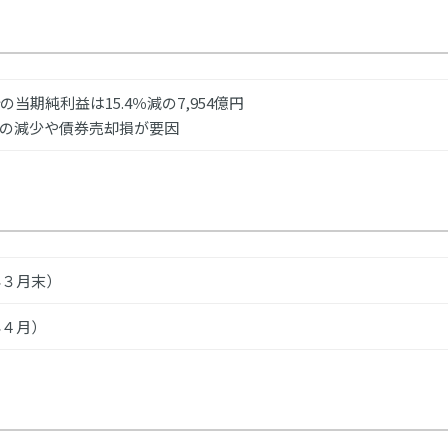
の当期純利益は15.4％減の7,954億円
の減少や債券売却損が要因
年３月末）
年４月）