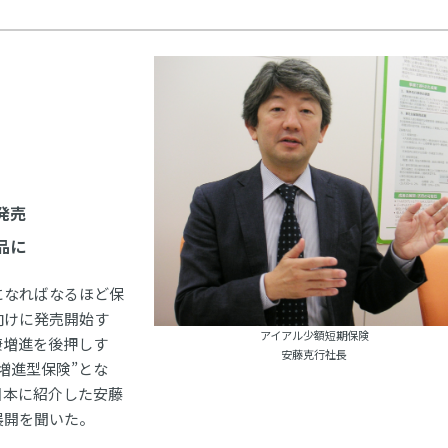
発売
品に
になればなるほど保
向けに発売開始す
アイアル少額短期保険
康増進を後押しす
安藤克行社長
増進型保険”とな
日本に紹介した安藤
展開を聞いた。