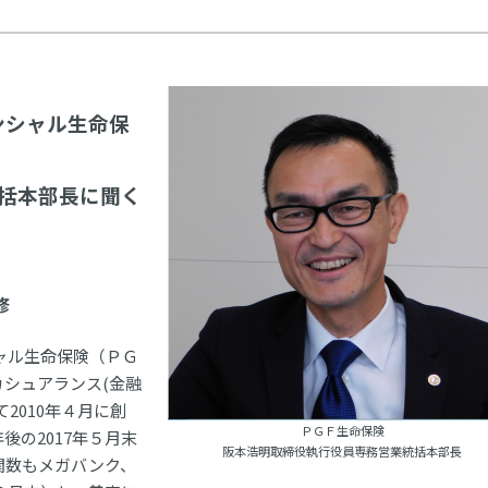
ンシャル生命保
括本部長に聞く
修
ャル生命保険（ＰＧ
シュアランス(金融
2010年４月に創
ＰＧＦ生命保険
の2017年５月末
阪本浩明取締役執行役員専務営業統括本部長
関数もメガバンク、