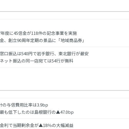
17年度に45信金が118件の記念事業を実施
金、創立90周年定期の景品に「地域商品券」
窓口振込は540円で岩手銀行、東北銀行が最安
ネット振込の同一店宛ては54行が無料
計の与信費用比率は3.9bp
最も低下したのは島根銀行の▲47.0bp
金利で当期剰余金が▲18％の大幅減益