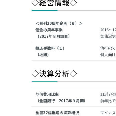
◇経営情報◇
＜創刊30周年企画（６）＞
信金の周年事業
2016～
（2017年８月調査）
気仙沼信
振込手数料（１）
他行宛て
（地銀）
個人向け
◇決算分析◇
与信費用比率
115行合
（全国銀行 2017年３月期）
前年比で
全国32信農連の決算概況
マイナス