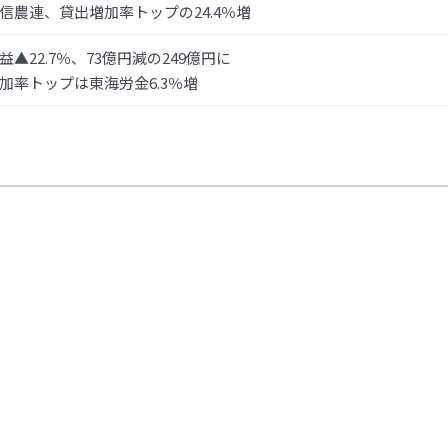
信農連、貸出増加率トップの24.4％増
▲22.7％、73億円減の249億円に
加率トップは東海労金6.3％増