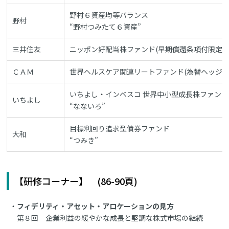
野村６資産均等バランス
野村
“野村つみたて６資産”
三井住友
ニッポン好配当株ファンド(早期償還条項付限定追
ＣＡＭ
世界ヘルスケア関連リートファンド(為替ヘッジな
いちよし・インベスコ 世界中小型成長株ファンド
いちよし
“なないろ”
目標利回り追求型債券ファンド
大和
“つみき”
【研修コーナー】 (86-90頁)
フィデリティ・アセット・アロケーションの見方
第８回 企業利益の緩やかな成長と堅調な株式市場の継続