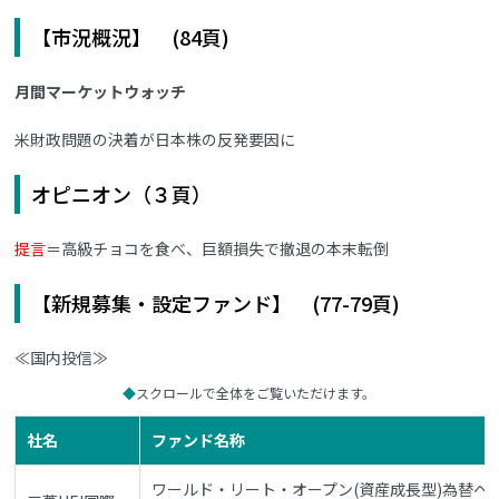
【市況概況】 (84頁)
月間マーケットウォッチ
米財政問題の決着が日本株の反発要因に
オピニオン（３頁）
提言
＝高級チョコを食べ、巨額損失で撤退の本末転倒
【新規募集・設定ファンド】 (77-79頁)
≪国内投信≫
スクロールで全体をご覧いただけます。
社名
ファンド名称
ワールド・リート・オープン(資産成長型)為替ヘ