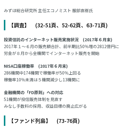
みずほ総合研究所 主任エコノミスト 服部直樹氏
【調査】 (32-51頁、52-62頁、63-71頁)
投資信託のインターネット販売実施状況 (2017年６月末)
2017年１～６月の販売額合計、前半期比50％増の2812億円に
労金が８月から全機関でインターネット販売を開始
NISA口座稼働率 (2017年６月末)
286機関中174機関で稼働率が50％上回る
稼働率10％未満は５機関減少し13機関に
金融機関の「FD原則」への対応
51機関が投信販売体制を見直す
みなし手数料の採用、収益目標の廃止広がる
【ファンド列島】 (73-76頁)