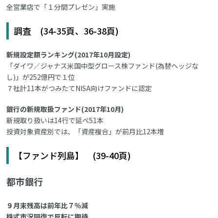
全営業店で「１分間プレゼン」実施
調査 (34-35頁、36-38頁)
新規設定額ランキング(2017年10月設定)
「ダイワ／ジャナス米国中型グロース株ファンド(為替ヘッジな
し)」が252億円で１位
７社計11本がつみたてNISA向けファンドに認定
銀行の新規取扱ファンド(2017年10月)
新規取り扱いは14行で延べ51本
投資対象資産別では、「資産複合」が前月比12本増
【ファンド列島】 (39-40頁)
都市銀行
９月末残高は前年比７％減
株式市況回復で反転に期待