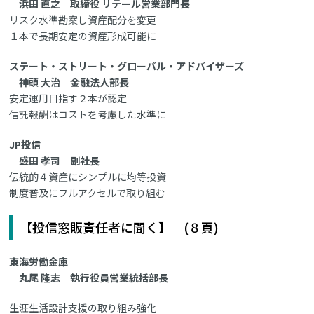
浜田 直之 取締役 リテール営業部門長
リスク水準勘案し資産配分を変更
１本で長期安定の資産形成可能に
ステート・ストリート・グローバル・アドバイザーズ
神頭 大治 金融法人部長
安定運用目指す２本が認定
信託報酬はコストを考慮した水準に
JP投信
盛田 孝司 副社長
伝統的４資産にシンプルに均等投資
制度普及にフルアクセルで取り組む
【投信窓販責任者に聞く】 (８頁)
東海労働金庫
丸尾 隆志 執行役員営業統括部長
生涯生活設計支援の取り組み強化