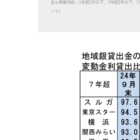
主な掲載項目：1年超3年以下、3年超5年以下、
ント）