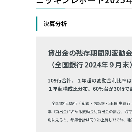
決算分析
貸出金の残存期間別変動
（全国銀行 2024年９月末
109行合計、１年超の変動金利比率は6
１年超構成比分布、60％台が30行で
全国銀行109行（ 都銀・信託銀・SBI新生銀
率（貸出金に占める変動金利貸出金の割合、残存期
別に見ると、都銀合計は同0.2p上昇し75.8%、地銀