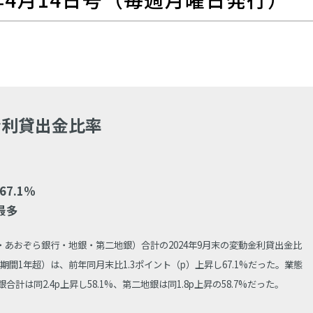
金利貸出金比率
）
7.1％
最多
行・あおぞら銀行・地銀・第二地銀）合計の2024年9月末の変動金利貸出金比
間1年超）は、前年同月末比1.3ポイント（p）上昇し67.1%だった。業態
合計は同2.4p上昇し58.1%、第二地銀は同1.8p上昇の58.7%だった。