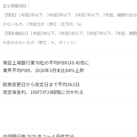
主な掲載項目：
【残高】1年超3年以下、3年超5年以下、5年超7年以下、7年超、期間の定め
のないもの、1年超合計（単位：百万円、％）
【残高構成比】1年超3年以下、3年超5年以下、5年超7年以下、7年超、期間
の定めのないもの（単位：％、ポイント）
東証上場銀行業76社の平均PBRは0.45倍に
業界平均PBR、2020年3月末比84％上昇
政策変更日から改定日まで平均26.5日
改定後金利、106行が24段階に分かれる
全国銀行等 2025 年２～４月改定分