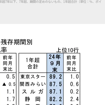
5年超7年以下、7年超、期間の定めのないもの、1年超合計（単位：％、ポイ