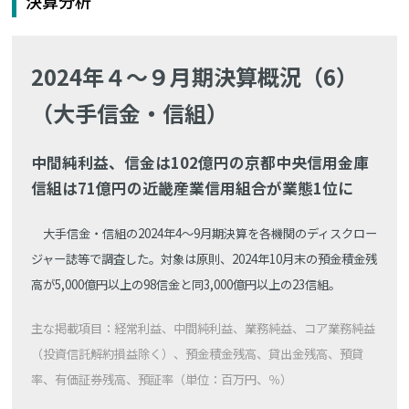
決算分析
2024年４～９月期決算概況（6）
（大手信金・信組）
中間純利益、信金は102億円の京都中央信用金庫
信組は71億円の近畿産業信用組合が業態1位に
大手信金・信組の2024年4～9月期決算を各機関のディスクロー
ジャー誌等で調査した。対象は原則、2024年10月末の預金積金残
高が5,000億円以上の98信金と同3,000億円以上の23信組。
主な掲載項目：経常利益、中間純利益、業務純益、コア業務純益
（投資信託解約損益除く）、預金積金残高、貸出金残高、預貸
率、有価証券残高、預証率（単位：百万円、％）