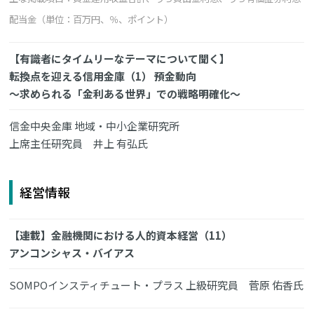
配当金（単位：百万円、％、ポイント）
【有識者にタイムリーなテーマについて聞く】
転換点を迎える信用金庫（1） 預金動向
～求められる「金利ある世界」での戦略明確化～
信金中央金庫 地域・中小企業研究所
上席主任研究員 井上 有弘氏
経営情報
【連載】金融機関における人的資本経営（11）
アンコンシャス・バイアス
SOMPOインスティチュート・プラス 上級研究員 菅原 佑香氏