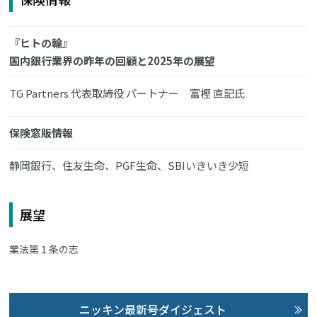
『ヒトの輪』
国内銀行業界の昨年の回顧と2025年の展望
TG Partners 代表取締役 パートナー 富樫 直記氏
保険窓販情報
静岡銀行、住友生命、PGF生命、SBIいきいき少短
展望
業法第１条の志
ニッキン最新号ダイジェスト