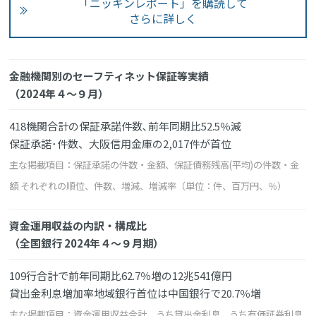
「ニッキンレポート」を購読して
さらに詳しく
金融機関別のセーフティネット保証等実績
（2024年４～９月）
418機関合計の保証承諾件数､前年同期比52.5％減
保証承諾･件数、大阪信用金庫の2,017件が首位
主な掲載項目：保証承諾の件数・金額、保証債務残高(平均)の件数・金
額 それぞれの順位、件数、増減、増減率（単位：件、百万円、％）
資金運用収益の内訳・構成比
（全国銀行 2024年４～９月期）
109行合計で前年同期比62.7％増の12兆541億円
貸出金利息増加率地域銀行首位は中国銀行で20.7％増
主な掲載項目：資金運用収益合計、うち貸出金利息、うち有価証券利息