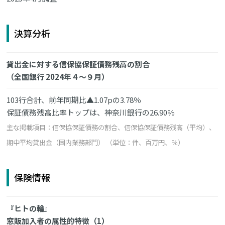
決算分析
貸出金に対する信保協保証債務残高の割合
（全国銀行 2024年４～９月）
103行合計、前年同期比▲1.07pの3.78％
保証債務残高比率トップは、神奈川銀行の26.90％
主な掲載項目：信保協保証債務の割合、信保協保証債務残高（平均）、
期中平均貸出金（国内業務部門） （単位：件、百万円、％）
保険情報
『ヒトの輪』
窓販加入者の属性的特徴（1）