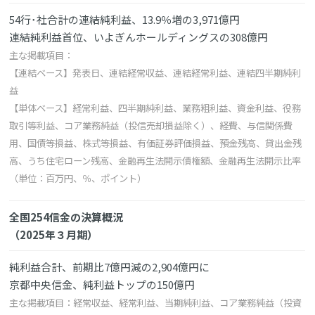
54行･社合計の連結純利益、13.9％増の3,971億円
連結純利益首位、いよぎんホールディングスの308億円
主な掲載項目：
【連結ベース】発表日、連結経常収益、連結経常利益、連結四半期純利
益
【単体ベース】経常利益、四半期純利益、業務粗利益、資金利益、役務
取引等利益、コア業務純益（投信売却損益除く）、経費、与信関係費
用、国債等損益、株式等損益、有価証券評価損益、預金残高、貸出金残
高、うち住宅ローン残高、金融再生法開示債権額、金融再生法開示比率
（単位：百万円、％、ポイント）
全国254信金の決算概況
（2025年３月期）
純利益合計、前期比7億円減の2,904億円に
京都中央信金、純利益トップの150億円
主な掲載項目：経常収益、経常利益、当期純利益、コア業務純益（投資