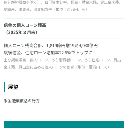
信託解約損益を除く）、自己資本比率、預金・積金末残、貸出金末残、
総資産、出資金、出資配当率（単位：百万円、％）
信金の個人ローン残高
（2025年３月末）
個人ローン残高合計、1,819億円増19兆4,930億円
筑後信金、住宅ローン増加率22.6％でトップに
主な掲載項目：個人ローン、うち消費者ローン、うち住宅ローン、貸出
金末残、貸出金に占める個人ローンの割合（単位：百万円、％）
展望
米製造業復活の行方