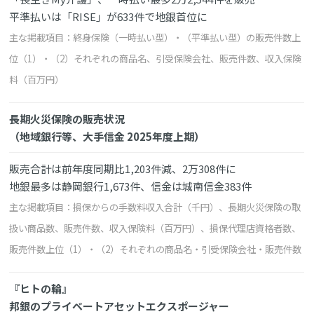
平準払いは「RISE」が633件で地銀首位に
主な掲載項目：終身保険（一時払い型）・（平準払い型）の販売件数上
位（1）・（2）それぞれの商品名、引受保険会社、販売件数、収入保険
料（百万円）
長期火災保険の販売状況
（地域銀行等、大手信金 2025年度上期）
販売合計は前年度同期比1,203件減、2万308件に
地銀最多は静岡銀行1,673件、信金は城南信金383件
主な掲載項目：損保からの手数料収入合計（千円）、長期火災保険の取
扱い商品数、販売件数、収入保険料（百万円）、損保代理店資格者数、
販売件数上位（1）・（2）それぞれの商品名・引受保険会社・販売件数
『ヒトの輪』
邦銀のプライベートアセットエクスポージャー