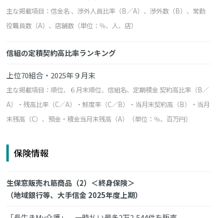
主な掲載項目：信金名 、渉外人員比率（B／A）、渉外数（B）、常勤
役職員数（A）、店舗数（単位：％、人、店）
信組の定積契約高比率ランキング
上位70組合・2025年９月末
主な掲載項目：順位、６月末順位、信組名、定期積金 契約高比率（B／
A）・残高比率（C／A）・鮮度率（C／B）・当月末契約高（B）・当月
末残高（C）、預金・積金当月末残高（A）（単位：％、百万円）
保険情報
生保窓販売れ筋商品（2）＜終身保険＞
（地域銀行等、大手信金 2025年度上期）
「長生きMy介護」、一時払い最多2万2,544件を販売