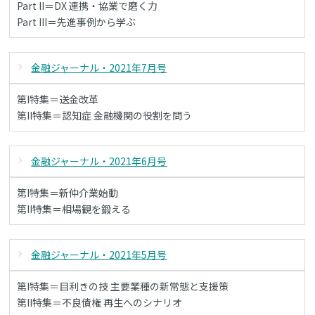
Part II＝DX 連携・協業で磨く力
Part III＝先進事例から学ぶ
金融ジャーナル・2021年7月号
第I特集＝送金改革
第II特集＝認知症 金融機関の役割を問う
金融ジャーナル・2021年6月号
第I特集＝新仲介業始動
第II特集＝相場観を鍛える
金融ジャーナル・2021年5月号
第I特集＝目利きの技 主要業種の新常態と支援策
第II特集＝不良債権 再生へのシナリオ