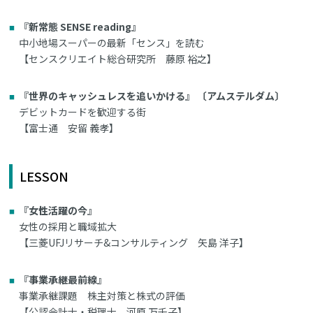
『新常態 SENSE reading』
中小地場スーパーの最新「センス」を読む
【センスクリエイト総合研究所 藤原 裕之】
『世界のキャッシュレスを追いかける』 〔アムステルダム〕
デビットカードを歓迎する街
【富士通 安留 義孝】
LESSON
『女性活躍の今』
女性の採用と職域拡大
【三菱UFJリサーチ&コンサルティング 矢島 洋子】
『事業承継最前線』
事業承継課題 株主対策と株式の評価
【公認会計士・税理士 河原 万千子】