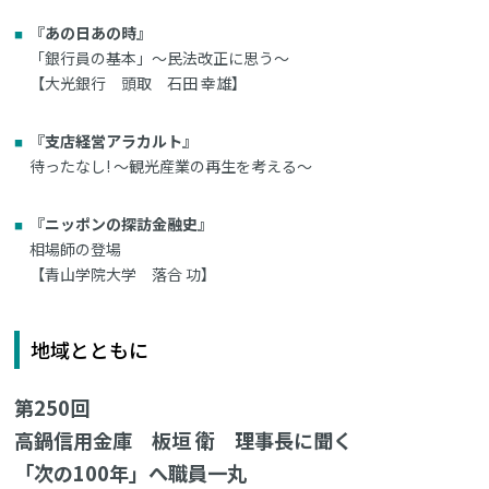
『あの日あの時』
「銀行員の基本」～民法改正に思う～
【大光銀行 頭取 石田 幸雄】
『支店経営アラカルト』
待ったなし! ～観光産業の再生を考える～
『ニッポンの探訪金融史』
相場師の登場
【青山学院大学 落合 功】
地域とともに
第250回
高鍋信用金庫 板垣 衛 理事長に聞く
「次の100年」へ職員一丸