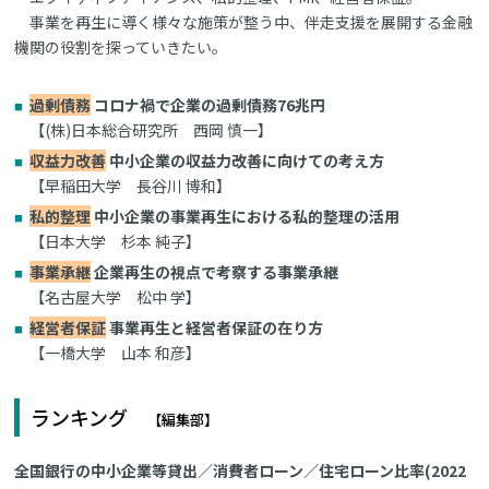
事業を再生に導く様々な施策が整う中、伴走支援を展開する金融
機関の役割を探っていきたい。
過剰債務
コロナ禍で企業の過剰債務76兆円
【(株)日本総合研究所 西岡 慎一】
収益力改善
中小企業の収益力改善に向けての考え方
【早稲田大学 長谷川 博和】
私的整理
中小企業の事業再生における私的整理の活用
【日本大学 杉本 純子】
事業承継
企業再生の視点で考察する事業承継
【名古屋大学 松中 学】
経営者保証
事業再生と経営者保証の在り方
【一橋大学 山本 和彦】
ランキング
【編集部】
全国銀行の中小企業等貸出／消費者ローン／住宅ローン比率(2022