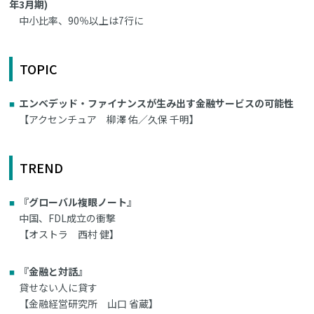
年3月期)
中小比率、90％以上は7行に
TOPIC
エンベデッド・ファイナンスが生み出す金融サービスの可能性
【アクセンチュア 柳澤 佑／久保 千明】
TREND
『グローバル複眼ノート』
中国、FDL成立の衝撃
【オストラ 西村 健】
『金融と対話』
貸せない人に貸す
【金融経営研究所 山口 省蔵】