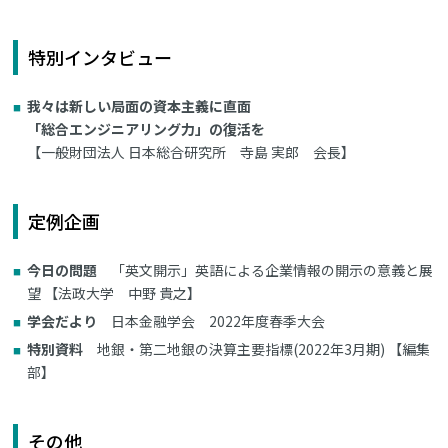
特別インタビュー
我々は新しい局面の資本主義に直面
「総合エンジニアリング力」の復活を
【一般財団法人 日本総合研究所 寺島 実郎 会長】
定例企画
今日の問題
「英文開示」英語による企業情報の開示の意義と展
望 【法政大学 中野 貴之】
学会だより
日本金融学会 2022年度春季大会
特別資料
地銀・第二地銀の決算主要指標(2022年3月期) 【編集
部】
その他