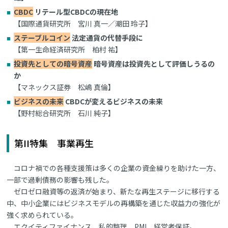
CBDC
リテール型CBDCの現在地
【国際通貨研究所 宮川 真一／潮田 玲子】
ステーブルコイン
法定通貨の代替手段に
【第一生命経済研究所 柏村 祐】
投資先としての暗号資産
暗号資産は投資先として評価しうるの
か
【マネックス証券 松嶋 真倫】
ビジネスの未来
CBDCが変えるビジネスの未来
【野村総合研究所 石川 純子】
第II特集 事業再生
コロナ禍での各種支援策は多くの企業の資金繰りを助けた一方、
一部で過剰債務の影響も残した。
ゼロゼロ融資等の返済が始まり、新たな再生ステージに移行する
中、中小企業にはビジネスモデルの再構築を通じた収益力の強化が
強く求められている。
エクイティファイナンス、私的整理、PMI、経営者保証。