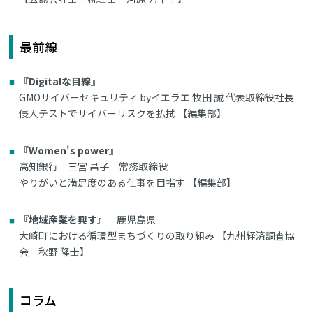
最前線
『Digitalな目線』
GMOサイバーセキュリティ byイエラエ 牧田 誠 代表取締役社長
侵入テストでサイバーリスクを払拭 【編集部】
『Women's power』
高知銀行 三宮 昌子 常務取締役
やりがいと満足度のある仕事を目指す 【編集部】
『地域産業を興す』
鹿児島県
大崎町における循環型まちづくりの取り組み 【九州経済調査協
会 秋野 隆士】
コラム