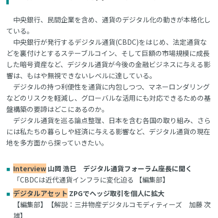
中央銀行、民間企業を含め、通貨のデジタル化の動きが本格化し
ている。
中央銀行が発行するデジタル通貨(CBDC)をはじめ、法定通貨な
どを裏付けとするステーブルコイン、そして巨額の市場規模に成長
した暗号資産など、デジタル通貨が今後の金融ビジネスに与える影
響は、もはや無視できないレベルに達している。
デジタルの持つ利便性を通貨に内包しつつ、マネーロンダリング
などのリスクを軽減し、グローバルな活用にも対応できるための基
盤構築の要諦はどこにあるのか。
デジタル通貨を巡る論点整理、日本を含む各国の取り組み、さら
には私たちの暮らしや経済に与える影響など、デジタル通貨の現在
地を多方面から探っていきたい。
Interview
山岡 浩巳 デジタル通貨フォーラム座長に聞く
「CBDCは近代通貨インフラに変化迫る 【編集部】
デジタルアセット
ZPGでヘッジ取引を個人に拡大
【編集部】【解説：三井物産デジタルコモディティーズ 加藤 次
雄】