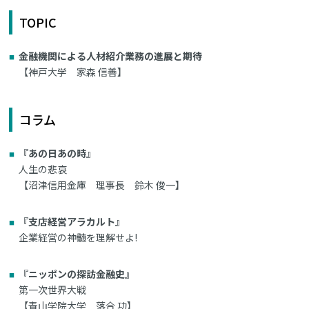
TOPIC
金融機関による人材紹介業務の進展と期待
【神戸大学 家森 信善】
コラム
『あの日あの時』
人生の悲哀
【沼津信用金庫 理事長 鈴木 俊一】
『支店経営アラカルト』
企業経営の神髄を理解せよ!
『ニッポンの探訪金融史』
第一次世界大戦
【青山学院大学 落合 功】