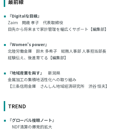
最前線
『Digitalな目線』
Zaim 閑歳 孝子 代表取締役
目先から将来まで家計管理を幅広くサポート【編集部】
『Women's power』
北陸労働金庫 鈴木 多希子 総務人事部 人事担当部長
経験伝え、後進育てる【編集部】
『地域産業を興す』
新潟県
金属加工の集積地活性化への取り組み
【三条信用金庫 さんしん地域経済研究所 渋谷 恒夫】
TREND
『グローバル複眼ノート』
NDF清算の爆発的拡大