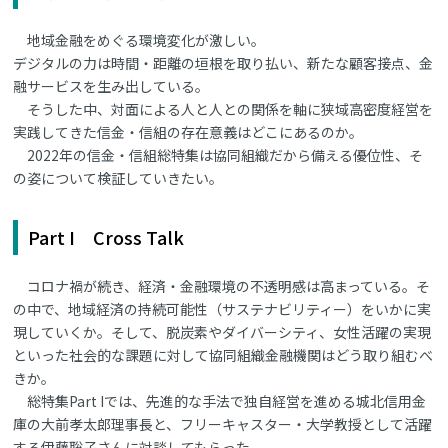
地域金融をめぐる環境変化が激しい。
デジタルの力は時間・距離の垣根を取り払い、新たな顧客接点、金
融サービスを生み出している。
そうした中、対面による人と人との関係を軸に狭域高密度経営を
実践してきた信金・信組の存在意義はどこにあるのか。
2022年の信金・信組総特集は協同組織だから備える優位性、そ
の姿について検証していきたい。
Part I Cross Talk
コロナ禍が続き、経済・金融環境の不透明感は高まっている。そ
の中で、地域経済の持続可能性（サステナビリティー）をいかに実
現していくか。そして、脱炭素やダイバーシティ、女性活躍の実現
といった社会的な課題に対して協同組織金融機関はどう取り組むべ
きか。
総特集Part Iでは、先進的な手法で独自経営を進める城北信用金
庫の大前孝太郎理事長と、フリーキャスター・大学教授として活躍
する伊藤聡子さんに対談してもらった。