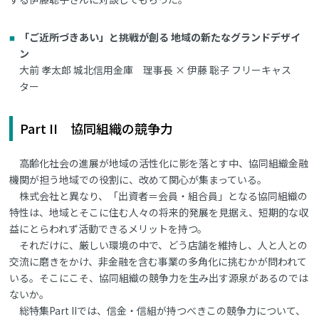
「ご近所づきあい」と挑戦が創る 地域の新たなグランドデザイ
ン
大前 孝太郎 城北信用金庫 理事長 × 伊藤 聡子 フリーキャス
ター
Part II 協同組織の競争力
高齢化社会の進展が地域の活性化に影を落とす中、協同組織金融
機関が担う地域での役割に、改めて関心が集まっている。
株式会社と異なり、「出資者＝会員・組合員」となる協同組織の
特性は、地域とそこに住む人々の将来的発展を見据え、短期的な収
益にとらわれず活動できるメリットを持つ。
それだけに、厳しい環境の中で、どう店舗を維持し、人と人との
交流に磨きをかけ、非金融を含む事業の多角化に挑むかが問われて
いる。そこにこそ、協同組織の競争力を生み出す源泉があるのでは
ないか。
総特集Part IIでは、信金・信組が持つべきこの競争力について、