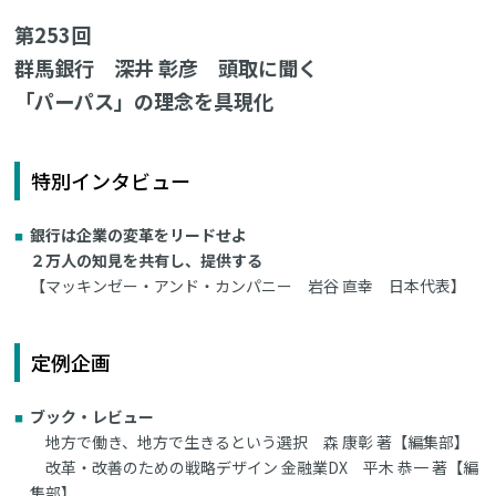
第253回
群馬銀行 深井 彰彦 頭取に聞く
「パーパス」の理念を具現化
特別インタビュー
銀行は企業の変革をリードせよ
２万人の知見を共有し、提供する
【マッキンゼー・アンド・カンパニー 岩谷 直幸 日本代表】
定例企画
ブック・レビュー
地方で働き、地方で生きるという選択 森 康彰 著【編集部】
改革・改善のための戦略デザイン 金融業DX 平木 恭一 著【編
集部】