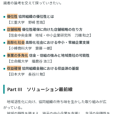
識者の論考を交えて探っていきたい。
優位性
協同組織の優位性とは
【三重大学 野崎 哲哉】
店舗戦略
優位性確保に向けた店舗戦略の在り方
【信金中央金庫 地域・中小企業研究所 刀禰 和之】
高齢化社会
高齢化社会における中小・零細企業支援
【小樽商科大学 齋藤 一朗】
事業の多角化
信金・信組の強みと地域商社の可能性
【立命館大学 播磨谷 浩三】
収益確保
協同組織金融における収益源の基盤
【日本大学 長谷川 勉】
Part III ソリューション最前線
地域活性化に向け、協同組織の持ち味を生かした取り組みが広
がっている。
地域の特性を踏まえ、地元の中小企業を支援し、生活の利便性を