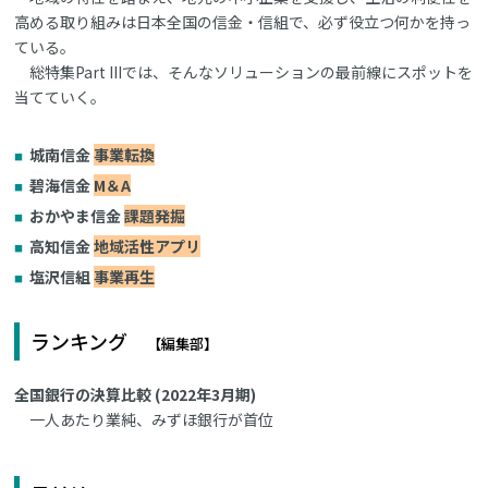
高める取り組みは日本全国の信金・信組で、必ず役立つ何かを持っ
ている。
総特集Part IIIでは、そんなソリューションの最前線にスポットを
当てていく。
城南信金
事業転換
碧海信金
M＆A
おかやま信金
課題発掘
高知信金
地域活性アプリ
塩沢信組
事業再生
ランキング
【編集部】
全国銀行の決算比較 (2022年3月期)
一人あたり業純、みずほ銀行が首位