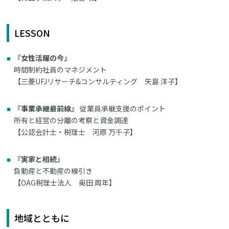
LESSON
『女性活躍の今』
時間制約社員のマネジメント
【三菱UFJリサーチ&コンサルティング 矢島 洋子】
『事業承継最前線』
従業員承継支援のポイント
所有と経営の分離の考察と資金調達
【公認会計士・税理士 河原 万千子】
『実家と相続』
負動産と不動産の線引き
【OAG税理士法人 奥田 周年】
地域とともに