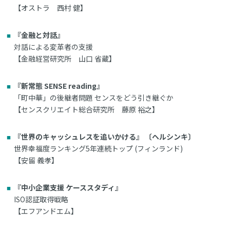
【オストラ 西村 健】
『金融と対話』
対話による変革者の支援
【金融経営研究所 山口 省蔵】
『新常態 SENSE reading』
「町中華」の後継者問題 センスをどう引き継ぐか
【センスクリエイト総合研究所 藤原 裕之】
『世界のキャッシュレスを追いかける』 〔ヘルシンキ〕
世界幸福度ランキング5年連続トップ (フィンランド)
【安留 義孝】
『中小企業支援 ケーススタディ』
ISO認証取得戦略
【エフアンドエム】