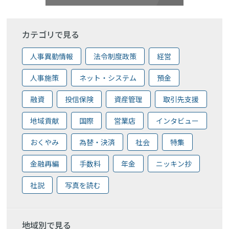
カテゴリで見る
人事異動情報
法令制度政策
経営
人事施策
ネット・システム
預金
融資
投信保険
資産管理
取引先支援
地域貢献
国際
営業店
インタビュー
おくやみ
為替・決済
社会
特集
金融再編
手数料
年金
ニッキン抄
社説
写真を読む
地域別で見る