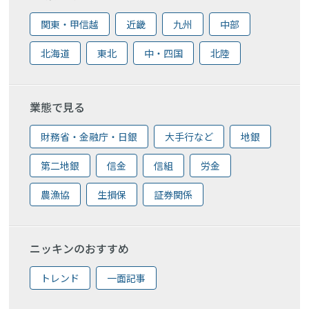
関東・甲信越
近畿
九州
中部
北海道
東北
中・四国
北陸
業態で見る
財務省・金融庁・日銀
大手行など
地銀
第二地銀
信金
信組
労金
農漁協
生損保
証券関係
ニッキンのおすすめ
トレンド
一面記事