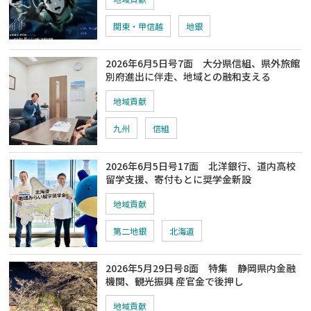
関東・甲信越
地銀
2026年6月5日号7面 大分県信組、県外旅館
別府進出に伴走、地域との融和支える
地域貢献
九州
信組
2026年6月5日号17面 北洋銀行、道内高校
留学支援、寄付もとに奨学金新設
地域貢献
第二地銀
北海道
2026年5月29日号8面 特集 静岡県内金融
機関、観光振興 産官金で後押し
地域貢献