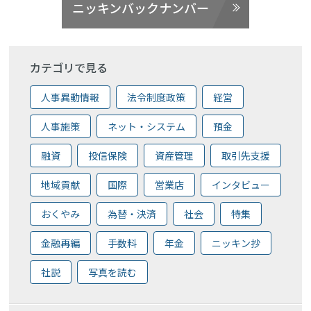
ニッキンバックナンバー
カテゴリで見る
人事異動情報
法令制度政策
経営
人事施策
ネット・システム
預金
融資
投信保険
資産管理
取引先支援
地域貢献
国際
営業店
インタビュー
おくやみ
為替・決済
社会
特集
金融再編
手数料
年金
ニッキン抄
社説
写真を読む