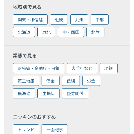
地域別で見る
関東・甲信越
近畿
九州
中部
北海道
東北
中・四国
北陸
業態で見る
財務省・金融庁・日銀
大手行など
地銀
第二地銀
信金
信組
労金
農漁協
生損保
証券関係
ニッキンのおすすめ
トレンド
一面記事