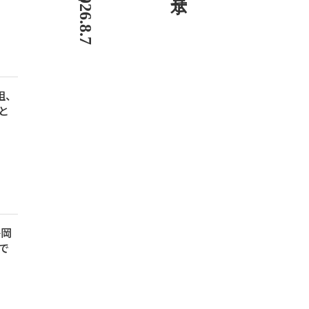
組、
と
静岡
で