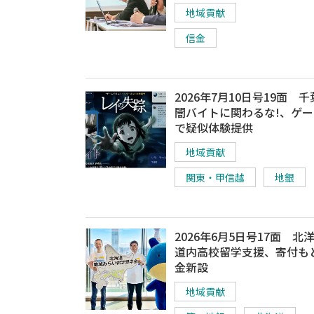
地域貢献
信金
2026年7月10日号19面 
闇バイトに関わるな!、ゲ
で疑似体験提供
地域貢献
関東・甲信越
地銀
2026年6月5日号17面 北
道内高校留学支援、寄付も
金新設
地域貢献