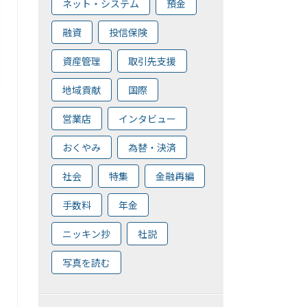
ネット・システム
預金
融資
投信保険
資産管理
取引先支援
地域貢献
国際
営業店
インタビュー
おくやみ
為替・決済
社会
特集
金融再編
手数料
年金
ニッキン抄
社説
写真を読む