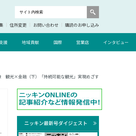
集
住所変更
お問い合わせ
購読のお申し込み
支援
地域貢献
国際
営業店
インタビュー
面 実像 観光×金融（下）「持続可能な観光」実現めざす
ニッキン最新号ダイジェスト