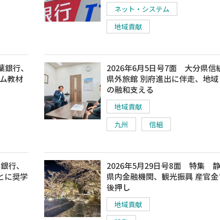
ネット・システム
地域貢献
千葉銀行、
2026年6月5日号7面 大分県信
ーム教材
県外旅館 別府進出に伴走、地域
の融和支える
地域貢献
九州
信組
洋銀行、
2026年5月29日号8面 特集 
とに奨学
県内金融機関、観光振興 産官金
後押し
地域貢献