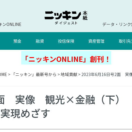
ンONLINE
データ・リンク
預金
融資
投信保険
資産管理
取引先
「ニッキンONLINE」創刊！
OME
>
「ニッキン」最新号から
>
地域貢献
> 2023年6月16日号2
号2面 実像 観光×金融（下）
」実現めざす