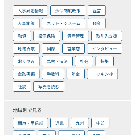
人事異動情報
法令制度政策
経営
人事施策
ネット・システム
預金
融資
投信保険
資産管理
取引先支援
地域貢献
国際
営業店
インタビュー
おくやみ
為替・決済
社会
特集
金融再編
手数料
年金
ニッキン抄
社説
写真を読む
地域別で見る
関東・甲信越
近畿
九州
中部