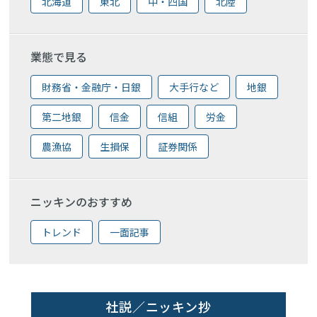
北海道
東北
中・四国
北陸
業態で見る
財務省・金融庁・日銀
大手行など
地銀
第二地銀
信金
信組
労金
農漁協
生損保
証券関係
ニッキンのおすすめ
トレンド
一面記事
社説／ニッキン抄