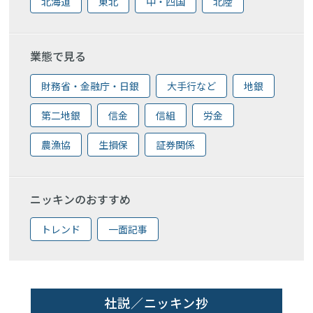
北海道
東北
中・四国
北陸
業態で見る
財務省・金融庁・日銀
大手行など
地銀
第二地銀
信金
信組
労金
農漁協
生損保
証券関係
ニッキンのおすすめ
トレンド
一面記事
社説／ニッキン抄