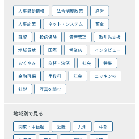
人事異動情報
法令制度政策
経営
人事施策
ネット・システム
預金
融資
投信保険
資産管理
取引先支援
地域貢献
国際
営業店
インタビュー
おくやみ
為替・決済
社会
特集
金融再編
手数料
年金
ニッキン抄
社説
写真を読む
地域別で見る
関東・甲信越
近畿
九州
中部